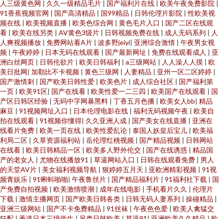
人三级黄色网
|
久久一级精品毛片
|
国产福利片在线
|
欧美午夜免费影院
|
91香蕉视频官网
|
国产高清精品
|
国99精品
|
日韩伦理片影院
|
性欧美视
频在线
|
欧美视频直播
|
欧美色综合网
|
黄色毛片入口
|
国产二区在线观
看
|
欧美在线另类
|
AV黄色3级片
|
日韩视频免费在线
|
成人无码系列
|
人
人爽视频播放
|
免费网站看A片
|
波多野jeiyi
|
亚洲综合激情
|
午夜男女视
频
|
午夜婷婷
|
日本无码在线观看
|
国产最新网址
|
免费在线观看成人
|
亚
洲白丝网页
|
日韩伦欲片
|
欧美日韩福利
|
a三级网站
|
人人澡人人摸
|
欧
美日批网
|
加勒比不卡视频
|
黄色三级网
|
人妻精品
|
亚州一区二区婷婷
|
国产激情刺
|
国产欧美日韩性爱
|
欧美色片
|
成人综合社区
|
国产福利第
一页
|
欧美91区
|
国产在线看
|
欧美性爱一二三四
|
欧美国产在线观看
|
国
产区日韩区经验
|
无码中字网暴黑料
|
丁香五月色播
|
欧美女人bb
|
精品
麻豆
|
91视频网址入口
|
日本伦理电影在线
|
福利无码视频午夜
|
欧美自
拍在线观看
|
91视频你懂得
|
久久亚洲人成
|
国产美女在线直播
|
亚洲在
线看片免费
|
欧美一页在线
|
欧美性爱乱论
|
泰国人妖皇后宝儿
|
欧美福
利局二区
|
久草资源福利站
|
岳伦理红桃视频
|
国产精品视频
|
日韩网站
在线看
|
欧美日韩精品一区
|
欧美多人野外伦交
|
国产在线诱惑
|
精品国
产的老女人
|
尤物在线播放91
|
草逼网站入口
|
日韩在线观看免费
|
男人
的天堂AV片
|
美女福利视频导航
|
狠婷婷五月天
|
亚欧洲精彩视频
|
91视
频青娱乐
|
91蝌蚪啪啪
|
午夜鲁丝片
|
国产精品福利片
|
91福利社下载
|
国
产免费自拍视频
|
欧美激情喷潮
|
成年在线电影
|
手机看片久久
|
伦理片
下载
|
激情主播网页
|
国产欧美日韩各类
|
日韩无码人妻系列
|
操碰精品
|
亚洲三级网站
|
国产不卡免费精品
|
91丝袜
|
午夜色色爱
|
欧美人禽猛交
狂配
|
香港日本三级学生
|
另类日韩欧美
|
草逼91
|
亚洲欧美久久精品
|
欧