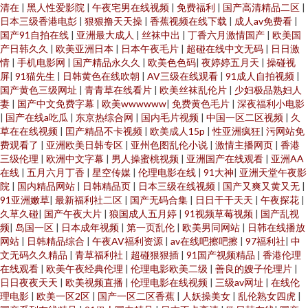
清在
|
黑人性爱影院
|
午夜宅男在线视频
|
免费福利
|
国产高清精品二区
|
日本三级香港电彭
|
狠狠撸天天操
|
香蕉视频在线下载
|
成人av免费看
|
国产91自拍在线
|
亚洲最大成人
|
丝袜中出
|
丁香六月激情国产
|
欧美国
产日韩久久
|
欧美亚洲日本
|
日本午夜毛片
|
超碰在线中文无码
|
日日激
情
|
手机电影网
|
国产精品永久久
|
欧美色色码
|
夜婷婷五月天
|
操碰视
屏
|
91猫先生
|
日韩黄色在线吹朝
|
AV三级在线观看
|
91成人自拍视频
|
国产黄色三级网址
|
青青草在线看片
|
欧美丝袜乱伦片
|
少妇极品熟妇人
妻
|
国产中文免费字幕
|
欧美wwwwww
|
免费黄色毛片
|
深夜福利小电影
|
国产在线a吃瓜
|
东京热综合网
|
国内毛片视频
|
中国一区二区视频
|
久
草在在线视频
|
囯产精品不卡视频
|
欧美成人15p
|
性亚洲疯狂
|
污网站免
费观看了
|
亚洲欧美日韩专区
|
亚州色图乱伦小说
|
激情主播网页
|
香港
三级伦理
|
欧洲中文字幕
|
男人操蜜桃视频
|
亚洲国产在线观看
|
亚洲AA
在线
|
五月六月丁香
|
星空传媒
|
伦理电影在线
|
91大神
|
亚洲天堂午夜影
院
|
国内精品网站
|
日韩精品页
|
日本三级在线视频
|
国产又爽又黄又无
|
91亚洲嫩草
|
最新福利社二区
|
国产无码合集
|
日日干干天天
|
午夜探花
|
久草久碰
|
国产午夜大片
|
狼国成人五月婷
|
91视频草莓视频
|
国产乱视
频
|
岛国一区
|
日本成年视频
|
第一页乱伦
|
欧美男同网站
|
日韩在线播放
网站
|
日韩精品综合
|
午夜AV福利资源
|
av在线吧擦吧擦
|
97福利社
|
中
文无码久久精品
|
青草福利社
|
超碰狠狠插
|
91国产视频精品
|
香港伦理
在线观看
|
欧美午夜经典伦理
|
伦理电影欧美二级
|
善良的嫂子伦理片
|
日日夜夜天天
|
欧美视频直播
|
伦理电影在线视频
|
三级av网址
|
在线伦
理电影
|
欧美一区2区
|
国产一区二区香蕉
|
人妖操美女
|
乱伦熟女四虎
|