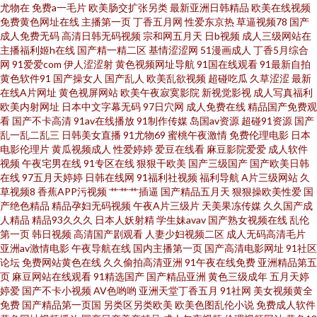
视频精品 国产TS直男 欧美一二三 黄色福利导航 丝袜啪啪啪 超碰碰碰96 欧美
尤物在
免费a一毛片
欧美肠交扩张另类
最新亚洲日韩精品
欧美在线视频
免费黄色网址在线
主播第一页
丁香五月网
性爱东京热
草逼视频78
国产
成人免费无码
高清日韩无码视频
宗和网五月天
日b视频
成人三级网站在
老妇ⅹⅹⅹ 综合熟女午夜精品 激情片在線 天天干天天操B www黄淫 美女被我操
主播福利姬h在线
国产精一精二区
基情涩涩网
51漫画成人
丁香5月综合
网
91爱爱com
伊人涩涩射
黄色视频网址导航
91国在线观看
91最新自拍
东京热亚洲色图 三级在线网址 www91n在线 久久人体视频 无码不卡一区二
黄色软件91
国产操女人
国产乱人
欧美乱欲视频
超碰吃瓜
久草涩涩
最新
在线A片网址
黄色视屏网站
欧美午夜寂寞影院
新视觉影视
成人写真福利
欧美内射网址
日本中文字幕无码
97日穴网
成人免费在线
精品国产免费观
区 超碰人妻av 欧美日韩影院 51xtv影城 国产内射自拍cm 香蕉视屏 国产ts在
看
国产不卡高清
91av在线播放
91制作传媒
岛国av资源
超碰91资源
国产
乱一乱二乱三
日韩美女直播
91尤物69
蜜桃午夜激情
免费伦理电影
日本
线观看 久热伊人 91超碰人人在线 国内精品338 深夜福利入口 www91女 男人
电影伦理片
黄瓜视频成人
性爱婷婷
爱豆在线看
麻豆影院爱爱
成人软件
视频
午夜宅男在线
91专区在线
狠狠干欧美
国产三级国产
国产欧美日韩
在线
97五月天婷婷
日韩在线网
91福利社视频
福利导航
A片三级网站
久
天堂的狠狠干 最新午夜av 菠萝av在线 久草美女视频 亚州第一AZ 超碰人人爱
草视频8
香蕉APP污视频
艹艹艹插逼
国产精品五月天
狠狠操欧美性爱
国
产绝色精品
精品孕妇无码视频
午夜A片三级片
天美果冻传媒
久久国产成
青娱乐pron 91视频观看 黄色婷婷网站 日韩无码欧美性爱 avcom久爱 老司机
人精品
精品93久久久
日本人妖射精
学生妹avav
国产熟女视频在线
乱伦
第一页
韩日视频
高清国产剧观看
人妻少妇视频二区
成人无码高清毛片
亚洲av激情电影
午夜导航在线
国内主播第一页
国产高清电影网址
91社区
福利影院 91狼友网操操 日本黄色网页 97国产se 麻豆一区视频资源 18色网 黄
论坛
免费网站黄色在线
久久偷拍高清亚洲
91午夜在线免费
亚洲精品第五
页
麻豆网站在线观看
91精选国产
国产精品亚洲
黄色三级成年
五月天婷
色九一小视频 先锋资源每日av 豆花视频制服资源 日韩精品综合 91中文啦视
婷爱
国产不卡小视频
AV色哟哟
亚洲天堂丁香五月
91社网
美女视频黄全
免费
国产精品第一页国
另类区另类欧美
欧美色图乱伦小说
免费成人软件