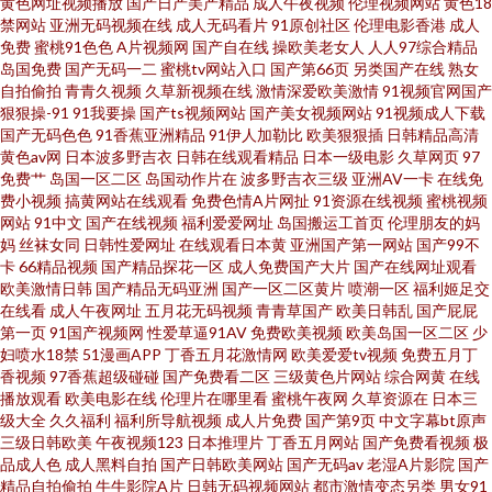
黄色网址视频播放
国产日产美产精品
成人午夜视频
伦理视频网站
黄色18
频 另类视频专区 91成人社区 狠狠撸2016 亚洲97色 国产1区2区3区 日韩无码
禁网站
亚洲无码视频在线
成人无码看片
91原创社区
伦理电影香港
成人
免费
蜜桃91色色
A片视频网
国产自在线
操欧美老女人
人人97综合精品
青青草原 a片网站免费 美欧性娱烁 伊人综合久久艹 久久国产高潮久久 91国产
岛国免费
国产无码一二
蜜桃tv网站入口
国产第66页
另类国产在线
熟女
自拍偷拍
青青久视频
久草新视频在线
激情深爱欧美激情
91视频官网国产
狠狠操-91
91我要操
国产ts视频网站
国产美女视频网站
91视频成人下载
免费视频 激情网站 影音先锋俺去啦 含羞草91 婷婷五月天亚洲 俺来也听听婷
国产无码色色
91香蕉亚洲精品
91伊人加勒比
欧美狠狠插
日韩精品高清
黄色av网
日本波多野吉衣
日韩在线观看精品
日本一级电影
久草网页
97
婷是 蜜桃91精品 97精品电影网 午夜成人福利av 黑丝美女后入观看 丝袜五月
免费艹
岛国一区二区
岛国动作片在
波多野吉衣三级
亚洲AV一卡
在线免
费小视频
搞黄网站在线观看
免费色情A片网扯
91资源在线视频
蜜桃视频
网站
91中文
国产在线视频
福利爱爱网址
岛国搬运工首页
伦理朋友的妈
天激情 福利网站导航 日韩熟女专场 操逼首页 欧美AⅤ综合观看 91大神精品在
妈
丝袜女同
日韩性爱网址
在线观看日本黄
亚洲国产第一网站
国产99不
卡
66精品视频
国产精品探花一区
成人免费国产大片
国产在线网址观看
线 麻豆老熟女 91av直播 久草成人色播 宅女福利导航 黄色电影导航 五月天色
欧美激情日韩
国产精品无码亚洲
国产一区二区黄片
喷潮一区
福利姬足交
在线看
成人午夜网址
五月花无码视频
青青草国产
欧美日韩乱
国产屁屁
第一页
91国产视频网
性爱草逼91AV
免费欧美视频
欧美岛国一区二区
少
色人网站 成人色片网 人妖暴菊 97影院福利 老司机福利社91 中文字幕精东影
妇喷水18禁
51漫画APP
丁香五月花激情网
欧美爱爱tv视频
免费五月丁
香视频
97香蕉超级碰碰
国产免费看二区
三级黄色片网站
综合网黄
在线
业 精品理论在线 91刺激小视频 久久综合丁香五月 伊人久久青青草网 黑丝露
播放观看
欧美电影在线
伦理片在哪里看
蜜桃午夜网
久草资源在
日本三
级大全
久久福利
福利所导航视频
成人片免费
国产第9页
中文字幕bt原声
三级日韩欧美
午夜视频123
日本推理片
丁香五月网站
国产免费看视频
极
出高潮 丝袜性爱无码AV 肏屄网站在线观看 婷婷精品国产一区 大香蕉A√ 色色
品成人色
成人黑料自拍
国产日韩欧美网站
国产无码av
老湿A片影院
国产
精品自拍偷拍
牛牛影院A片
日韩无码视频网站
都市激情变态另类
男女91