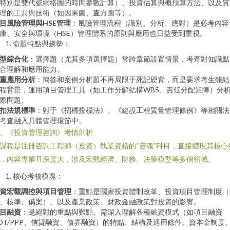
特別是雙代號網絡圖的時間參數計算）、投資估算與概預算方法、以及質
理的工具與技術（如因果圖、直方圖等）。
目風險管理與HSE管理
：風險管理流程（識別、分析、應對）是必考內容
康、安全與環境（HSE）管理體系的原則與應用也日益受到重視。
命題特點與趨勢：
型綜合化
：選擇題（尤其多項選擇題）常跨章節設置情景，考查對知識點
合理解和應用能力。
重應用分析
：簡答和案例分析題不再局限于死記硬背，而是要求考生能結
程背景，運用項目管理工具（如工作分解結構WBS、責任分配矩陣）分
際問題。
扣法規標準
：對于《招標投標法》、《建設工程質量管理條例》等相關法
考查融入具體管理環節中。
、《投資管理咨詢》考情剖析
課程是注冊咨詢工程師（投資）執業資格的“靈魂”科目，直接體現其核心
，內容專業且深度大，涉及宏觀經濟、財務、決策模型等多個領域。
核心考核模塊：
資宏觀調控與項目管理
：重點是國家投資體制改革、投資項目管理制度（
、核準、備案）、以及產業政策、財政金融政策對投資的影響。
目融資
：是絕對的重點與難點。需深入理解各種融資模式（如項目融資
OT/PPP、信貸融資、債券融資）的特點、結構及適用條件。資本金制度