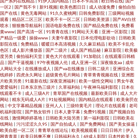
国产系列在线精品
|
91伊人国内精品
|
日本不卡高清
|
欧日韩在线
|
国产
一区2
|
国产我不卡
|
新91视频
|
欧美色图日日
|
成人动漫免费
|
偷拍自拍
国产在线
|
黄色无毒网站
|
91久久蜜桃网
|
日韩免费影院
|
三级网站视频
观看
|
精品区二区三区
|
欧美不卡一区二区
|
日韩欧美资源
|
国产AV白丝
喷水
|
狠狠撸导航福利
|
国语电影免费在线
|
国产精品免费在线
|
免费看
黄www
|
国产高清一区
|
91青青在线
|
91网站天天看
|
亚洲一区影院
|
国
产精品一级爱
|
操操www
|
夫妻午夜影院
|
日本伦理电影欲动
|
日韩欧美
影院在线
|
免费精品
|
暖暖日本高清视频
|
久久麻豆精品
|
欧美不卡乱伦
色区
|
成人影片播放器
|
国产二级片
|
成人国产精品秘
|
麻豆影院
|
欧美极
度另类
|
偷拍福利天堂
|
黄色大片在线观看
|
91加勒比
|
在线观看日韩精
品
|
国产干逼视频
|
97午夜视频人伦
|
成人亚洲一区
|
深夜狼友aa
|
成年
人网站大全
|
在线播放成人
|
国产va在线播放
|
日韩二级片
|
亚洲综合在
线婷婷
|
四虎永久网址
|
超级黄色毛片网站
|
青草青青视频在线
|
亚洲图
片欧美另类
|
91最新在线
|
深夜亚洲福利
|
欧美一级性交网站
|
男女午夜
爱爱福利
|
日本东京热三级片
|
久草福利站
|
午夜神马福利影院
|
日本在
线观看不卡
|
成人三级A片
|
青草国产在线视频
|
最新欧美日韩
|
成人大片
网站
|
精东无码成人A片
|
91短视频网站
|
国内精品在线观看
|
欧美肏屄在
线
|
中文字幕精品视频
|
亚州人人
|
三级特黄毛片
|
理论片在线观看
|
老司
机福利影院
|
国产熟女软件
|
日本人妻字幕
|
免费91视频
|
国产视频自拍
在线
|
激情网婷婷基地
|
日韩欧美大陆另类
|
第一福利影院
|
日韩欧美在
线网站
|
污污涩涩久久95
|
国产自拍成人
|
国产免费网站
|
国产美女操逼
|
欧美自慰一区二区
|
青青草在线论坛
|
欧美视频观看
|
日日日韩片
|
伊人
网青青草
|
欧美日韩爽不爽
|
日韩福利永久
|
69成人影院
|
日本性欧美
|
久