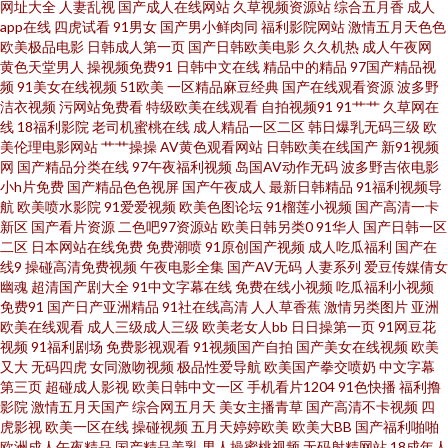
日韩肏逼网 伊人大香蕉亚洲 超碰在线视屏 巨乳福利导航 日韩欧美国产综合
网址大全
人妻乱视
国产成人在线网站
久草视频资源站
综合五月香
成人
app在线
四虎试看
91男女
国产男小鲜肉同
福利影院网站
激情五月天色色
欧美极品电影
日韩成人第一页
国产日韩欧美电影
久久机热
成人午夜网
影音先锋97干 成人Aⅴ网站 欧美老女肏屄视频 欧美呦呦性爱网 1024微拍 国产
黄色天堂男人
操视频免费91
日韩中文在线
精品中的精品
97国产精品视
频
91美女在线视频
51欧美
一区精品麻豆经典
国产在线观看资源
波多野
91美女视频 欧美国产激情 午夜影院成人av www亚洲 久久嫩草精品 神马激情
洁衣视频
污网站免费看
特级欧美在线观看
自拍视频91
91艹艹
久草网在
线
18福利影院
老司机蜜桃在线
成人精品一区二区
韩日爆乳无码三级
欧
美伦理电影网站
艹艹操操
AV黄色观看网站
日韩欧美在线国产
新91视频
综合 91专区熟女 国产乱轮9 青青草福利 影音先锋玖玖草 国产精品高潮久久
网
国产精品分类在线
97午夜福利视频
岛国AV动作无码
波多野吉依电影
小h片免费
国产精品色色视屏
国产午夜成人
最新日韩精品
91福利视频导
欧美日韩一色哟哟 亚洲成人免费电影 Av手机网址 久久综合 五月大香蕉伊 97
航
欧美喷水影院
91爱爱视频
欧美色图论坛
91榴莲小视频
国产高清一卡
新区
国产看片资源
二色吧97资源站
欧美日韩另类0
91华人
国产日韩一区
二区
日本网站在线免费
免费潮喷
91原创国产视频
成人吃瓜福利
国产在
国产绯色 国产呦系列哪里看 人人超色 91国产 国产精品入口果冻 欧美足足交
线9
操碰高清免费视频
午夜电影全集
国产AV无码
人妻系列
爱豆传媒倩女
幽魂
超清国产剧大全
91中文字幕在线
免费在线小视频
吃瓜福利小视频
在线观看小视频 超碰这里只有精品 欧美大成色 性爱综合区 www51视频 精品
免费91
国产日产亚洲精品
91社在线高清
人人草香蕉
激情另类图片
亚洲
欧美在线观看
成人三级成人三级
欧美老女人bb
日日操第一页
91网豆花
视频
91福利剧场
免费影视观看
91视频国产自拍
国产美女在线视频
欧美
国产日产欧美 日韩综合色 91专区在线欢看 国产探花av 人人艹逼 综合另类合
又大
无码四虎
女同激吻视频
极品性爱导航
欧美国产拳交喷奶
中文字幕
第三页
超碰成人影视
欧美日韩中文一区
手机看片1204
91色快播
福利撸
大香蕉伊人久久 日韩操逼AV 91色色福利视频 国产TS在线免费 欧美色图东方
影院
激情五月天国产
综合网五月天
美女主播青草
国产高清不卡视频
四
虎影视
欧美一区在线
操碰视频
五月天婷婷欧美
欧美大BB
国产福利啪啪
欧洲成人午夜精品
国产精品美乳
男人操蜜桃视频
无码射精网站
18成年人