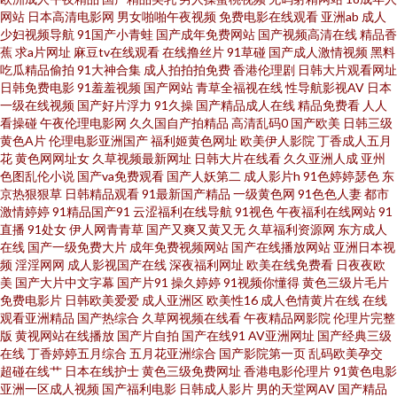
综合av另类 大香蕉网伊 欧美setu 亚洲图片另类 超碰夜里草 欧洲成人ab 91美
网站
日本高清电影网
男女啪啪午夜视频
免费电影在线观看
亚洲ab
成人
少妇视频导航
91国产小青蛙
国产成年免费网站
国产视频高清在线
精品香
女诱惑 国内激情 日韩欧美色色 91视频第一页 激情五月天社区 深夜福利导航
蕉
求a片网址
麻豆tv在线观看
在线撸丝片
91草碰
国产成人激情视频
黑料
吃瓜精品偷拍
91大神合集
成人拍拍拍免费
香港伦理剧
日韩大片观看网址
日韩免费电影
91羞羞视频
国产网站
青草全福视在线
性导航影视AV
日本
97超碰在线播放 九九九毛片在线 午夜擼映画 传媒在线看 欧美人妖网址 51黑
一级在线视频
国产好片浮力
91久操
国产精品成人在线
精品免费看
人人
看操碰
午夜伦理电影网
久久国自产拍精品
高清乱码0
国产欧美
日韩三级
料视频网站 国产TS社区 欧美日色 宅女午夜福利 成人福利软件导航 欧美成人
黄色A片
伦理电影亚洲国产
福利姬黄色网址
欧美伊人影院
丁香成人五月
花
黄色网网址女
久草视频最新网址
日韩大片在线看
久久亚洲人成
亚州
色图乱伦小说
国产va免费观看
国产人妖第二
成人影片h
91色婷婷瑟色
东
网页 亚洲狠狠操网 国产精品白 日韩精品3区2区 91日韩成人导航 韩日AV看看
京热狠狠草
日韩精品观看
91最新国产精品
一级黄色网
91色色人妻
都市
激情婷婷
91精品国产91
云涩福利在线导航
91视色
午夜福利在线网站
91
啊3 深夜天堂导航 97超碰免费公开 黑丝巨乳老师被艹 日韩免费新片网 波多野
直播
91处女
伊人网青青草
国产又爽又黄又无
久草福利资源网
东方成人
在线
国产一级免费大片
成年免费视频网站
国产在线播放网站
亚洲日本视
频
淫淫网网
成人影视国产在线
深夜福利网址
欧美在线免费看
日夜夜欧
结衣一本道 欧美日A片 91po豆花 国产操逼网 日韩综合色 91网站网址 黄色天
美
国产大片中文字幕
国产片91
操久婷婷
91视频你懂得
黄色三级片毛片
免费电影片
日韩欧美爱爱
成人亚洲区
欧美性16
成人色情黄片在线
在线
天干 色香焦尹人网 99热在 精品久久丁香五月 自拍第39页 国内精品一二 色色
观看亚洲精品
国产热综合
久草网视频在线看
午夜精品网影院
伦理片完整
版
黄视网站在线播放
国产片自拍
国产在线91
AV亚洲网址
国产经典三级
在线
丁香婷婷五月综合
五月花亚洲综合
国产影院第一页
乱码欧美孕交
一本道 av奇色 老湿机91 亚洲女性黄页网站 成人A大片 日本成人H片 91黄色
超碰在线艹
日本在线护士
黄色三级免费网址
香港电影伦理片
91黄色电影
亚洲一区成人视频
国产福利电影
日韩成人影片
男的天堂网AV
国产精品