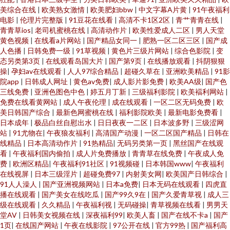
美综合在线
|
欧美熟女激情
|
欧美肥妇bbw
|
中文字幕A片黄
|
91午夜福利
电影
|
伦理片完整版
|
91豆花在线看
|
高清不卡1区2区
|
青艹青青在线
|
青青草ios
|
老司机蜜桃在线
|
高清动作片
|
欧美性爱成人二区
|
男人天堂
黄色视频
|
在线看a片网站
|
国产精品女同一
|
肥熟一区二区三区
|
国产成
人色播
|
日韩免费一级
|
91草视频
|
黄色片三级片网站
|
综合色影院
|
变
态另类第3页
|
在线观看岛国大片
|
国产第9页
|
在线播放观看
|
抖阴狠狠
操
|
孕妇av在线观看
|
人人97综合精品
|
超碰久草在
|
亚洲欧美精品
|
91影
院app
|
日韩成人网址
|
黄色av免费
|
成人影片影免费
|
欧美AA级
|
国产色
三线免费
|
亚洲色图色中色
|
婷五月丁新
|
三级福利影院
|
欧美褔利网站
|
免费在线看黄网站
|
成人午夜伦理
|
成在线观看
|
一区二区无码免费
|
欧
美日韩国产综合
|
最新色网蜜桃在线
|
福利影院欧美
|
最新电影免费看
|
日本成年
|
极品白丝自慰出水
|
日日夜夜一二区
|
日本波多野
|
三级涩网
站
|
91尤物在
|
午夜狼友福利
|
高清国产动漫
|
一区二区国产精品
|
日韩在
线精品
|
日本高清动作片
|
91热精品
|
无码另类第一页
|
黑丝国产在线观
看
|
午夜福利国内偷拍
|
成人片免费播放
|
青青草在线免费
|
午夜成人免
费
|
欧洲区精品
|
午夜福利91社区
|
91视频碰
|
日本韩国www
|
午夜福利
在线视屏
|
日本三级淫片
|
超碰免费97
|
内射美女网
|
欧美国产日韩综合
|
91人人澡人
|
国产亚洲视频网站
|
日本a免费
|
日本无码在线观看
|
四虎直
播在线观看
|
国产美女在线吃瓜
|
国产99久9在
|
国产久爱青草视
|
成人三
级在线观看
|
久久精品
|
午夜福利视
|
无码碰操
|
青草视频在线看
|
男男天
堂AV
|
日韩美女视频在线
|
深夜福利99
|
欧美人畜
|
国产在线不卡a
|
国产
1页
|
在线国产网站
|
午夜在线影院
|
97公开在线
|
官方99热
|
国产福利高