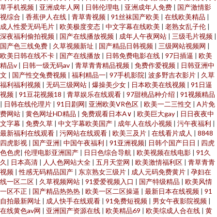
草手机视频
|
亚洲成年人网
|
日韩伦理电
|
亚洲成年人免费
|
国产激情影
视综合
|
香蕉伊人在线
|
青草青视频
|
91丝袜国产欧美
|
在线欧美精品
|
成人性爱无码毛片
|
欧美极度变态
|
中文字幕在线欧美
|
老熟女乱子伦
|
深夜福利偷拍视频
|
国产在线播放视频
|
成年人午夜网站
|
三级毛片视频
|
国产色三线免费
|
久草视频新址
|
国产精品日韩视频
|
三级网站视频网
|
欧美日韩在线不卡
|
国产在线播放
|
日韩免费电影在线
|
97日插逼
|
欧美
精品v
|
日韩一级无码av
|
青草青青精品视频
|
免费作爱视频
|
日韩亚洲中
文
|
国产性交兔费视频
|
福利精品一
|
97手机影院
|
波多野吉衣影片
|
久草
福利福利视频
|
无码三级网站
|
爆操美少女
|
日本欧美在线视频
|
91日逼
视频
|
91豆花视频18
|
青草娱乐在线观看
|
97甜桃品种介绍
|
91视频精品
|
日韩在线伦理片
|
91日剧网
|
亚洲欧美VR色区
|
欧美一二三性交
|
A片免
费网站
|
黄色网址HD精品
|
免费观看日本A∨
|
欧美巨大gay
|
日日夜夜中
文字幕
|
免费久草
|
中文字幕欧美国产
|
成年人在线小视频
|
污午夜福利
|
最新福利在线观看
|
污网站在线观看
|
欧美三及片
|
在线看片成人
|
8848
四虎影视
|
国产亚洲
|
中国午夜福利
|
91亚洲视频
|
日韩个国产日日
|
四虎
色色虎
|
伦理电影亚洲国产
|
日日色综合导航
|
欧美视频在线电影
|
91久
久
|
日本高清
|
人人色网站大全
|
五月天堂网
|
欧美激情福利区
|
青草青青
视频
|
性感无码精品国产
|
东京熟女三级片
|
成人元码免费黄片
|
孕妇在
线一区二区
|
久草视频网站
|
91爱爱视频入口
|
国产特级精品
|
欧美风情
一区不正
|
国产精品热热热
|
欧美一区二区操逼
|
最新日本在线视频
|
91
自拍最新网址
|
成人快手在线观看
|
91免费短视频
|
男女午夜影院视频
|
在线黄色av网
|
亚洲国产资源在线
|
欧美精品69
|
欧美综成人合在线
|
黄