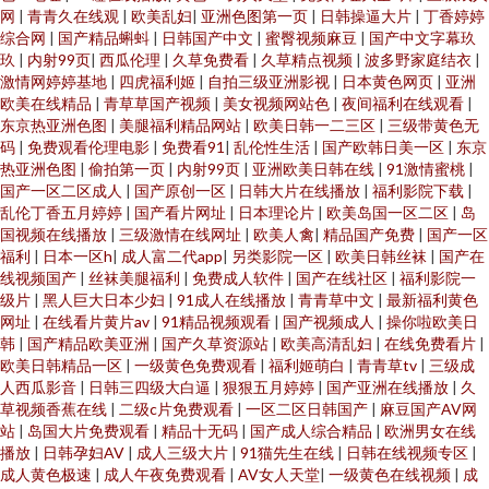
网
|
青青久在线观
|
欧美乱妇
|
亚洲色图第一页
|
日韩操逼大片
|
丁香婷婷
综合网
|
国产精品蝌蚪
|
日韩国产中文
|
蜜臀视频麻豆
|
国产中文字幕玖
玖
|
内射99页
|
西瓜伦理
|
久草免费看
|
久草精点视频
|
波多野家庭结衣
|
激情网婷婷基地
|
四虎福利姬
|
自拍三级亚洲影视
|
日本黄色网页
|
亚洲
欧美在线精品
|
青草草国产视频
|
美女视频网站色
|
夜间福利在线观看
|
东京热亚洲色图
|
美腿福利精品网站
|
欧美日韩一二三区
|
三级带黄色无
码
|
免费观看伦理电影
|
免费看91
|
乱伦性生活
|
国产欧韩日美一区
|
东京
热亚洲色图
|
偷拍第一页
|
内射99页
|
亚洲欧美日韩在线
|
91激情蜜桃
|
国产一区二区成人
|
国产原创一区
|
日韩大片在线播放
|
福利影院下载
|
乱伦丁香五月婷婷
|
国产看片网址
|
日本理论片
|
欧美岛国一区二区
|
岛
国视频在线播放
|
三级激情在线网址
|
欧美人禽
|
精品国产免费
|
国产一区
福利
|
日本一区h
|
成人富二代app
|
另类影院一区
|
欧美日韩丝袜
|
国产在
线视频国产
|
丝袜美腿福利
|
免费成人软件
|
国产在线社区
|
福利影院一
级片
|
黑人巨大日本少妇
|
91成人在线播放
|
青青草中文
|
最新福利黄色
网址
|
在线看片黄片av
|
91精品视频观看
|
国产视频成人
|
操你啦欧美日
韩
|
国产精品欧美亚洲
|
国产久草资源站
|
欧美高清乱妇
|
在线免费看片
|
欧美日韩精品一区
|
一级黄色免费观看
|
福利姬萌白
|
青青草tv
|
三级成
人西瓜影音
|
日韩三四级大白逼
|
狠狠五月婷婷
|
国产亚洲在线播放
|
久
草视频香蕉在线
|
二级c片免费观看
|
一区二区日韩国产
|
麻豆国产AV网
站
|
岛国大片免费观看
|
精品十无码
|
国产成人综合精品
|
欧洲男女在线
播放
|
日韩孕妇AV
|
成人三级大片
|
91猫先生在线
|
日韩在线视频专区
|
成人黄色极速
|
成人午夜免费观看
|
AV女人天堂
|
一级黄色在线视频
|
成