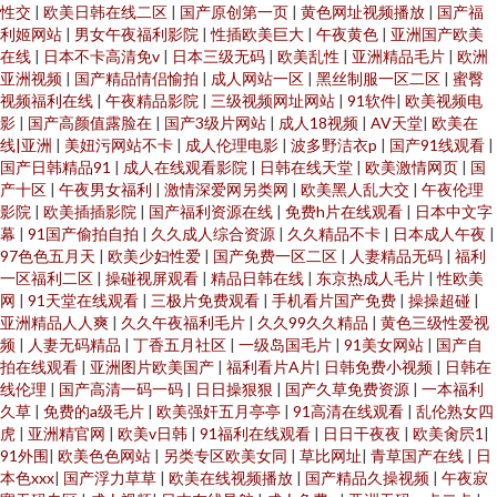
性交
|
欧美日韩在线二区
|
国产原创第一页
|
黄色网址视频播放
|
国产福
利姬网站
|
男女午夜福利影院
|
性插欧美巨大
|
午夜黄色
|
亚洲国产欧美
在线
|
日本不卡高清免v
|
日本三级无码
|
欧美乱性
|
亚洲精品毛片
|
欧洲
亚洲视频
|
国产精品情侣愉拍
|
成人网站一区
|
黑丝制服一区二区
|
蜜臀
视频福利在线
|
午夜精品影院
|
三级视频网址网站
|
91软件
|
欧美视频电
影
|
国产高颜值露脸在
|
国产3级片网站
|
成人18视频
|
AV天堂
|
欧美在
线|亚洲
|
美妞污网站不卡
|
成人伦理电影
|
波多野洁衣p
|
国产91线观看
|
国产日韩精品91
|
成人在线观看影院
|
日韩在线天堂
|
欧美激情网页
|
国
产十区
|
午夜男女福利
|
激情深爱网另类网
|
欧美黑人乱大交
|
午夜伦理
影院
|
欧美插插影院
|
国产福利资源在线
|
免费h片在线观看
|
日本中文字
幕
|
91国产偷拍自拍
|
久久成人综合资源
|
久久精品不卡
|
日本成人午夜
|
97色色五月天
|
欧美少妇性爱
|
国产免费一区二区
|
人妻精品无码
|
福利
一区福利二区
|
操碰视屏观看
|
精品日韩在线
|
东京热成人毛片
|
性欧美
网
|
91天堂在线观看
|
三极片免费观看
|
手机看片国产免费
|
操操超碰
|
亚洲精品人人爽
|
久久午夜福利毛片
|
久久99久久精品
|
黄色三级性爱视
频
|
人妻无码精品
|
丁香五月社区
|
一级岛国毛片
|
91美女网站
|
国产自
拍在线观看
|
亚洲图片欧美国产
|
福利看片A片
|
日韩免费小视频
|
日韩在
线伦理
|
国产高清一码一码
|
日日操狠狠
|
国产久草免费资源
|
一本福利
久草
|
免费的a级毛片
|
欧美强奸五月亭亭
|
91高清在线观看
|
乱伦熟女四
虎
|
亚洲精官网
|
欧美v日韩
|
91福利在线观看
|
日日干夜夜
|
欧美肏屄1
|
91外围
|
欧美色色网站
|
另类专区欧美女同
|
草比网址
|
青草国产在线
|
日
本色xxx
|
国产浮力草草
|
欧美在线视频播放
|
国产精品久操视频
|
午夜寂