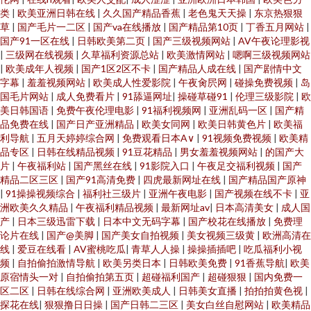
类
|
欧美亚洲日韩在线
|
久久国产精品香蕉
|
老色鬼天天操
|
东京热狠狠
草
|
国产毛片一二区
|
国产va在线播放
|
国产精品第10页
|
丁香五月网站
|
国产91一区在线
|
日韩欧美第二页
|
国产三级视频网站
|
AV午夜论理影视
|
三级网在线视频
|
久草福利资源总站
|
欧美激情网站
|
嗯啊三级视频网站
|
欧美成年人视频
|
国产1区2区不卡
|
国产精品人成在线
|
国产剧情中文
字幕
|
羞羞视频网站
|
欧美成人性爱影院
|
午夜肏屄网
|
碰操免费视频
|
岛
国毛片网站
|
成人免费看片
|
91舔逼网址
|
操碰草碰91
|
伦理三级影院
|
欧
美日韩国语
|
免费午夜伦理电影
|
91福利视频网
|
亚洲乱码一区
|
国产精
品免费在线
|
国产日产亚洲精品
|
欧美女同网
|
欧美日韩黄色片
|
欧美福
利导航
|
五月天婷婷综合网
|
免费观看日本A∨
|
91视频免费视频
|
欧美精
品专区
|
日韩在线精品视频
|
91豆花精品
|
男女羞羞视频网站
|
的国产大
片
|
午夜福利站
|
国产黑丝在线
|
91影院入口
|
午夜足交福利视频
|
国产
精品二区三区
|
国产91高清免费
|
四虎最新网址在线
|
国产精品国产原神
|
91操操视频综合
|
福利社三级片
|
亚洲午夜电影
|
国产视频在线不卡
|
亚
洲欧美久久精品
|
午夜福利精品视频
|
最新网址av
|
日本高清美女
|
成人国
产
|
日本三级迅雷下载
|
日本中文无码字幕
|
国产校花在线播放
|
免费理
论片在线
|
国产@美脚
|
国产美女自拍视频
|
美女视频三级黄
|
欧洲高清在
线
|
爱豆在线看
|
AV蜜桃吃瓜
|
青草人人操
|
操操插插吧
|
吃瓜福利小视
频
|
自拍偷拍激情导航
|
欧美另类日本
|
日韩欧美免费
|
91香蕉导航
|
欧美
原宿情头一对
|
自拍偷拍第五页
|
超碰福利国产
|
超碰狠狠
|
国内免费一
区二区
|
日韩在线综合网
|
亚洲欧美成人
|
日韩美女直播
|
拍拍拍黄色视
|
探花在线
|
狠狠撸日日操
|
国产日韩二三区
|
美女白丝自慰网站
|
欧美精品