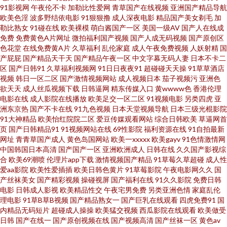
日韩TV 影音先锋午夜福利 香蕉福利 av影院首页 国产援交精品 熟女91网 91少
91影视网
午夜伦不卡
加勒比性爱网
青草国产在线视频
亚洲国产精品导航
欧美色淫
波多野结依电影
91狠狠撸
成人深夜电影
精品国产美女剃毛
加
妇黑丝 岛国毛片 麻豆传媒视频网站 四虎色色 97超碰精品 东方av在线导航 九
勒比熟女
91碰在线
欧美裸模
萌白酱国产一区
美国一级AV
国产人在线成
免费
免费黄色A片网址
微拍福利国产视频
国产人成无码视频
国产原创区
色花堂
在线免费黄A片
久草福利
乱伦家庭
成人午夜免费视频
人妖射精
国
九视频在线 五月花导航 97人人摸人人爽 精品久久区 日本老熟女HD 91免费视
产屁屁
国产精品天干天
国产精品午夜一区
中文字幕无码人妻
日本不卡二
区
国产日韩91
久草福利视频网
91日日夜夜91
超碰碰天天操
91草草酒店
频资源 岛国激情在线观看 老司机福利av 日韩三级片123 91嫩草白丝 激情六
视频
韩日一区二区
国产激情视频网站
成人视频日本
茄子视频污
亚洲色
欲天天
成人丝瓜视频下载
日韩逼网
精东传媒入口
黄wwww色
香港伦理
电影在线
成人影院在线播放
欧美足交一区二区
91视频电影
另类四虎
亚
月天色综合 日韩激情在线 97超碰资源网 国产v网站 欧洲激情综合 亚洲天堂
洲东京热
国产不卡在线
91九色视频
日本天堂视频导航
日本三级光棍影院
91大神精品
欧美怡红院院二区
爱豆传媒观看网站
综合日韩欧美
草逼网首
91 TS美妖 狼人伊人五月花 熟女丝袜91 操操色情到 玖玖综合资源 色色国产传
页
国产日韩精品91
91视频网站在线
69性影院
福利资源在线
91自拍最新
网址
青青草国产成人
黄色岛国网站
欧美一xxxxx
欧美gayv
91色情激情网
中国韩国日本高清
国产国产一区
亚洲欧洲成人
日韩在线
久久国产影视综
媒 av在线撸撸 韩国3级片 天天骚天天操 91做爱网 丰满人妻AV 九九这里都是
合
欧美69潮喷
伦理片app下载
激情视频国产精品
91草莓久草超碰
成人性
爱aa影院
欧美性爱插插
欧美日韩色黄片
91草莓影院
午夜电影网久久
国
精品 欧美性爱直播 午夜av资源 91香蕉在线 福利二区 日本韩国毛片 伊人香集
产丝袜美女
国产精彩视频
操碰视屏
国产福利在线
91久久影院
免费日韩
电影
日韩成人影视
欧美精品性交
午夜宅男免费
另类亚洲色情
家庭乱伦
理电影
91草B草B视频
国产精品熟女一
国产巨乳在线观看
四虎免费91
国
Av 超碰2026 激情五月社区 日韩熟女资源网站 AV地址资源 九一免费在线观看
内精品无码短片
超碰成人操操
欧美猛交视频
西瓜影院在线观看
欧美做受
日韩
国产在线一
国产原创视频在线
国产视频高清
国产丝袜一区
黄色av