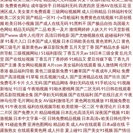
影
免费黄色网址
成年版快手
日韩福利无码
四虎四房
亚洲AV在线豆花
亚
洲区成人
美女黄片免费观看
三级网站视频网
成人日韩精品
日韩福利专区
欧美二区女同
国产精品一区91
小x导航福利
免费黄色在线视频
91原创视
频
欧美日韩小视频
国产成人在线无码
91黑料不
国产极品自拍
岛国最大
色网站
精品无码国产二品
欧美一及片
激情网婷婷
人妖大片
91天堂影视
国产www
成年人伦理片
高清日韩电影
国产尤物视频在线
超碰福利97视
屏
91看片入口
日本国产成人视频
日本日韩欧美在线
黄色资料入口
黄色
网三级毛片
最新黄色av
麻豆影院免费
五月天堂丁香
国产精品水多
福利
所导航
三级视频网站J
51福利影院
丁香五月天av
18日本三级全黄
乱伦天
堂
国产在线短视频
丁香五月丁香婷婷
91精品又
爱豆传媒下载
丁香九月
国产主播
美女网站视频黄
A片com
美女福利在线观看
狼人激情网
伦理片
香港
极品福利导航
黄色三级最新免费
91嫩草国产
午夜成年人网站
免费
国产高清视频
91草莓
丝瓜视频污成人
国产亚洲视品在线
国产玖玖
国产
免费毛不卡片
久久无码
国产精品网络
孕妇无码在线
91手机论坛
91视频
新地址
91日逼
午夜啪视频
91啪水蜜桃网
国产二区无码
91日韩在线观看
西瓜影院视频全集
国产孕妇无码视频
国产在线福利
国产在线日皮片
午夜
神马伦理
毛片网站美女
AV福利激情毛片
黄色网在线播放
91视频免费在
线
91午夜在线
福利在线视频导航
欧美喷潮一区二区
午夜理论片
日本第
二片区
国产免费大片
精品呦视频
日本乱伦高清无码
深夜国产视频
91刺
激视频
日本中文字幕一区
日韩免费精品视频
日本高清v
欧美日韩伦理午
夜
91碰超免费
亚洲色图网站
精品欧美
成人AV在线观看
日本a级在线
干
露脸熟女
在线观看黄色网
成人抖音
爰上碰91
国产美女91视频
国产情侣