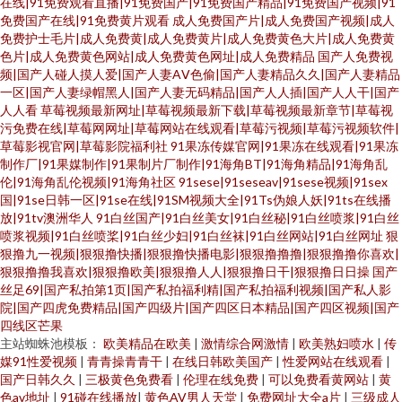
在线|91免费观看直播|91免费国产|91免费国产精品|91免费国产视频|91
免费国产在线|91免费黄片观看
成人免费国产片|成人免费国产视频|成人
免费护士毛片|成人免费黄|成人免费黄片|成人免费黄色大片|成人免费黄
色片|成人免费黄色网站|成人免费黄色网址|成人免费精品
国产人免费视
频|国产人碰人摸人爱|国产人妻AⅤ色偷|国产人妻精品久久|国产人妻精品
一区|国产人妻绿帽黑人|国产人妻无码精品|国产人人插|国产人人干|国产
人人看
草莓视频最新网址|草莓视频最新下载|草莓视频最新章节|草莓视
污免费在线|草莓网网址|草莓网站在线观看|草莓污视频|草莓污视频软件|
草莓影视官网|草莓影院福利社
91果冻传媒官网|91果冻在线观看|91果冻
制作厂|91果媒制作|91果制片厂制作|91海角BT|91海角精品|91海角乱
伦|91海角乱伦视频|91海角社区
91sese|91seseav|91sese视频|91sex
国|91se日韩一区|91se在线|91SM视频大全|91Ts伪娘人妖|91ts在线播
放|91tv澳洲华人
91白丝国产|91白丝美女|91白丝秘|91白丝喷浆|91白丝
喷浆视频|91白丝喷桨|91白丝少妇|91白丝袜|91白丝网站|91白丝网址
狠
狠撸九一视频|狠狠撸快播|狠狠撸快播电影|狠狠撸撸撸|狠狠撸撸你喜欢|
狠狠撸撸我喜欢|狠狠撸欧美|狠狠撸人人|狠狠撸日干|狠狠撸日日操
国产
丝足69|国产私拍第1页|国产私拍福利精|国产私拍福利视频|国产私人影
院|国产四虎免费精品|国产四级片|国产四区日本精品|国产四区视频|国产
四线区芒果
主站蜘蛛池模板：
欧美精品在欧美
|
激情综合网激情
|
欧美熟妇喷水
|
传
媒91性爱视频
|
青青操青青干
|
在线日韩欧美国产
|
性爱网站在线观看
|
国产日韩久久
|
三极黄色免费看
|
伦理在线免费
|
可以免费看黄网站
|
黄
色av地址
|
91碰在线播放
|
黄色AV男人天堂
|
免费网址大全a片
|
三级成人