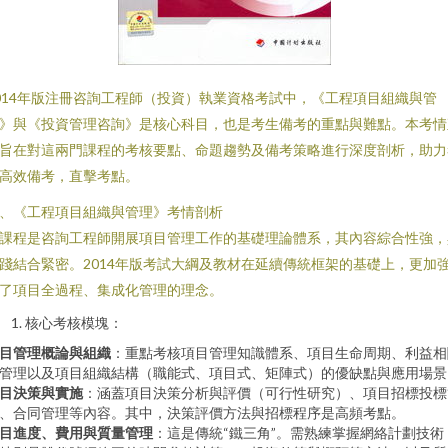
014年版注冊咨詢工程師（投資）執業資格考試中，《工程項目組織與管
》與《投資管理咨詢》是核心科目，也是考生備考的重點與難點。本考情
旨在對這兩門課程的考核要點、命題趨勢及備考策略進行深度剖析，助力
高效備考，直擊考點。
、《工程項目組織與管理》考情剖析
課程是咨詢工程師開展項目管理工作的基礎理論體系，其內容綜合性強，
踐結合緊密。2014年版考試大綱及教材在延續傳統框架的基礎上，更加
了項目全過程、集成化管理的理念。
核心考核模塊：
目管理概論與組織
：重點考核項目管理知識體系、項目生命周期、利益相
管理以及項目組織結構（職能式、項目式、矩陣式）的優缺點與應用場景
目決策與實施
：涵蓋項目決策分析與評價（可行性研究）、項目招標投標
、合同管理等內容。其中，決策評價方法與招標程序是高頻考點。
目進度、費用與質量管理
：這是傳統“鐵三角”。需熟練掌握網絡計劃技術