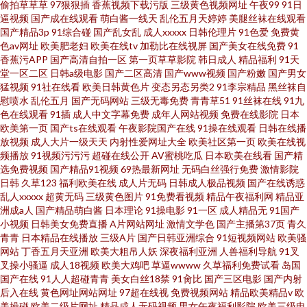
偷拍草草草
97狠狠插
香蕉视频下载污版
三级黄色视频网址
午夜99
91日
逼视频
国产成在线观看
萌白酱一线天
乱伦五月天婷婷
美腿丝袜在线观看
国产精品3p
91综合碰
国产乱女乱
成人xxxxx
日韩伦理片
91色爱
免费黄
色av网址
欧美肥老妇
欧美在线tv
加勒比在线视屏
国产美女在线免费
91
香蕉污APP
国产高清自拍一区
第一页草草影院
韩日成人
精品福利
91天
堂一区二区
日韩a级电影
国产二区高清
国产www视频
国产粉嫩
国产男女
猛视频
91社在线看
欧美日韩黄色片
变态另态另类2
91李宗精品
黑丝袜自
慰喷水
乱伦五月
国产无码网站
三级无毒免费
青青草51
91丝袜在线
91九
色在线观看
91插
成人中文字幕免费
成年人网站视频
免费在线影院
日本
欧美第一页
国产ts在线观看
午夜影院国产在线
91操在线观看
日韩在线播
放视频
成人大片一级天天
内射性爱网址大全
欧美社区第一页
欧美在线视
频播放
91视频污污污
超碰在线公开
AV蜜桃吃瓜
日本欧美在线看
国产精
选免费视频
国产精品91视频
69热最新网址
无码白丝强行免费
激情影院
日韩
久草123
福利欧美在线
成人片无码
日韩成人极品视频
国产在线诱惑
乱人xxxxx
超黄无码
三级黄色图片
91免费看视频
精品午夜福利网
精品亚
洲成a人
国产精品萌白酱
日本理论
91操电影
91一区
成人精品无
91国产
小视频
日韩美女免费直播
A片网站网址
激情文学色
国产主播第37页
青久
青青
日本精品在线播放
三级A片
国产日韩亚洲综合
91短视频网站
欧美骚
网站
丁香五月天亚洲
欧美大粗吊人妖
深夜福利亚洲
人兽福利导航
91叉
叉操小骚逼
成人18视频
欧美大鸡吧
草逼wwww
久草福利免费试看
岛国
国产在线
91人人超碰青青
美女白丝18禁
91肏比
国产三区电影
国产内射
后入在线
黄色网址网站网址
97超在线视
免费视频网站
精品欧美精品v
欧
美操碰
欧美二级片网址
精品成人无码视频
男女午夜福利影院
欧美三级电