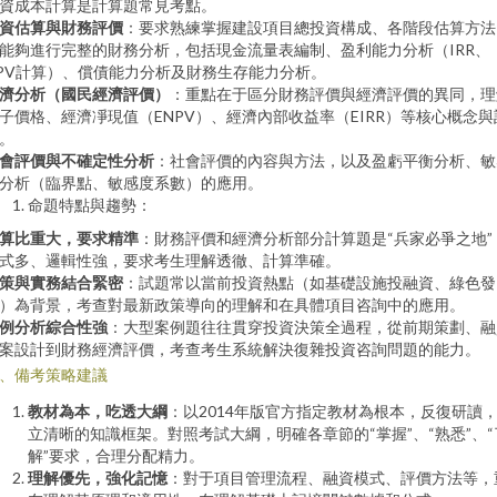
資成本計算是計算題常見考點。
資估算與財務評價
：要求熟練掌握建設項目總投資構成、各階段估算方法
能夠進行完整的財務分析，包括現金流量表編制、盈利能力分析（IRR、
PV計算）、償債能力分析及財務生存能力分析。
濟分析（國民經濟評價）
：重點在于區分財務評價與經濟評價的異同，理
子價格、經濟凈現值（ENPV）、經濟內部收益率（EIRR）等核心概念與
。
會評價與不確定性分析
：社會評價的內容與方法，以及盈虧平衡分析、敏
分析（臨界點、敏感度系數）的應用。
命題特點與趨勢：
算比重大，要求精準
：財務評價和經濟分析部分計算題是“兵家必爭之地”
式多、邏輯性強，要求考生理解透徹、計算準確。
策與實務結合緊密
：試題常以當前投資熱點（如基礎設施投融資、綠色發
）為背景，考查對最新政策導向的理解和在具體項目咨詢中的應用。
例分析綜合性強
：大型案例題往往貫穿投資決策全過程，從前期策劃、融
案設計到財務經濟評價，考查考生系統解決復雜投資咨詢問題的能力。
、備考策略建議
教材為本，吃透大綱
：以2014年版官方指定教材為根本，反復研讀
立清晰的知識框架。對照考試大綱，明確各章節的“掌握”、“熟悉”、“
解”要求，合理分配精力。
理解優先，強化記憶
：對于項目管理流程、融資模式、評價方法等，