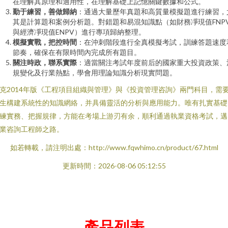
在理解其原理和適用性，在理解基礎上記憶關鍵數據和公式。
勤于練習，善做歸納
：通過大量歷年真題和高質量模擬題進行練習，
其是計算題和案例分析題。對錯題和易混知識點（如財務凈現值FNP
與經濟凈現值ENPV）進行專項歸納整理。
模擬實戰，把控時間
：在沖刺階段進行全真模擬考試，訓練答題速度
節奏，確保在有限時間內完成所有題目。
關注時政，聯系實際
：適當關注考試年度前后的國家重大投資政策、
規變化及行業熱點，學會用理論知識分析現實問題。
克2014年版《工程項目組織與管理》與《投資管理咨詢》兩門科目，需
生構建系統性的知識網絡，并具備靈活的分析與應用能力。唯有扎實基礎
練實務、把握規律，方能在考場上游刃有余，順利通過執業資格考試，邁
業咨詢工程師之路。
如若轉載，請注明出處：http://www.fqwhimo.cn/product/67.html
更新時間：2026-08-06 05:12:55
產品列表