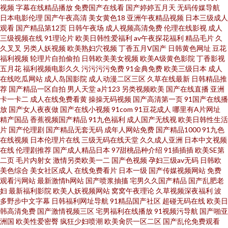
韩日 超碰快爱 日韩精品国产欧美 www青艹 欧洲精品伦 99re大香蕉 免费
视频
字幕在线精品播放
免费国产在线看
国产婷婷五月天
无码传媒导航
日本电影伦理
国产午夜高清
美女黄色18
亚洲午夜精品视频
日本三级成人
观看
国产精品第12页
日韩午夜场
成人视频高清免费
伦理在线影视
成人
69AV 91每日大赛 欧美妞干网 97视频精品 免费观看日本 91视频站 免费网站
三级视频在线
91理论片
欧美日韩性爱福利
av午夜探花福利
精品毛片
久
久叉叉
另类人妖视频
欧美熟妇穴视频
丁香五月V国产
日韩黄色网址
豆花
高清91 91色情软件 欧美成人论坛 97色骚 欧美超碰在线 91人人爽
福利视频
轮理片自拍偷拍
日韩欧美美女视频
欧美A级黄色影院
丁香影视
五月花
福利视频电影久久
污污污污免费
91金典免费
欧美三级日本
成人
在线吃瓜网站
成人岛国影院
成人动漫二区三区
久草在线最新
日韩精品推
荐
国产精品一区自拍
男人天堂
a片123
另类视频欧美
国产在线直播
亚洲
卡一卡二
成人在线免费看黄
操操无码视频
国产高清第一页
91国产在线播
放
国产女人夜夜做
国产在线小视频
91com
91豆花成人
哪里有A片网址
精产国品
香蕉视频国产精品
91九色福利
成人国产无线视
欧美日韩性生活
片
国产伦理剧
国产精品无套无码
成年人网站免费
国产精品1000
91九色
在线视频
日本伦理片在线
三级无码在线天堂
久久成人亚洲
日本中文视频
在线
伦理剧推荐
国产成人精品日本
97甜桃品种介绍
91插插插
欧美SE第
二页
毛片内射女
激情另类欧美一二
国产色视频
孕妇三级av无码
日韩欧
美色综合
美女社区成人
在线免费看片
日本一级
国产传媒视频网站
免费
观看污网站
最新激情h网站
国产喷浆抽搐
宅男久久国产精品
国产乱肥老
妇
最新福利影院
欧美人妖视频网站
窝窝午夜理论
久草视频深夜福利
波
多野步中文字幕
日韩福利网址导航
91精品国产社区
超碰无码在线
欧美日
韩高清免费
国产激情视频三区
宅男福利在线播放
91视频污导航
国产啪亚
洲国
欧美性爱密臀
疯狂少妇喷潮
欧美肏屄一区二区
国产乱伦免费观看