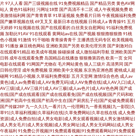
片
97人人看
国产三级视频在线
91免费视频精品
国产精品另类
黄色AV网
站人
黄色91福利社
污网址18禁
国产高清不卡二区
成人午夜视频免费
欧
美激情福利网
国产青青青草
91草逼视频
免费看片日韩
午夜视频福利免费
国产嫩草视频在线
69叉叉叉
最新日本在线视频
日韩成人a
青青操91
五月
天婷婷
91短视频在线
国产在线观看的
白丝美女自慰网站
91福利免费视
频
加勒比91AV
91在线观看
黄网站av在线
国产视频
狠狠擼狠狠擼
91桃
色小视频
91激情
91干啪啪
青青操青青干
主播诱惑无码专区
欧美视频电
影
91播放
麻豆桃色网站
亚洲欧美国产另类
欧美伦理另类
国产刺激对白
在线观看91精品
欧美成年视频
操碰操揉
成人微拍福利导航
亚洲欧美国产
日韩
成年在线观看免费
岛国精品在线播放
狠狠撸第四色
欧美一页
女同
电影在线观看
91网国产尤物在
毛片网站黄色
狼人三级片
高清男同
国产
日韩伦理淫
成年免费视频
亚洲欧美中文视频
东京热亚洲色图
蜜桃成人超
碰网
91精品小视频
久草福利免费视影
五月天堂网
激情综合色色
成人av
黄色|成人av免费看|成人AV免费无码|成人AV免费在线|成人AV入口|成人
AV三级|成人AV三级片|成人AV三极|成人av色片|成人AV色色网
国产成
在线|国产成在线观看|国产成在线观看免|国产成在线视频|国产尺码和欧
洲|国产初高中生视|国产初高中生在|国产厨房乱子伦|国产处破免费观看|
国产传媒28P
九一久久|九一看片|九一伦理网|九一香蕉视频|九一影院|久
草91|久草福利视频|久草福利在线|久草免费网站|久草在线在线
成人免费
资源|成人免费自拍|成人男女电影|成人男女观看视频|成人男女激情网址|
成人男女毛片|成人男女视频|成人男女网址|成人男女无码网站|成人男女
午夜福利
91免费公开视频|91免费观看视频|91免费观看网站|91免费观看