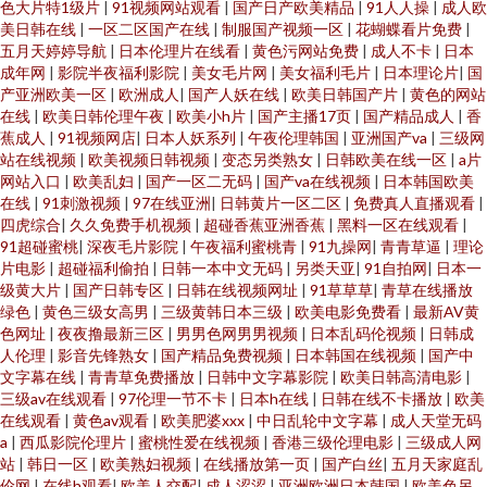
色大片特1级片
|
91视频网站观看
|
国产日产欧美精品
|
91人人操
|
成人欧
美日韩在线
|
一区二区国产在线
|
制服国产视频一区
|
花蝴蝶看片免费
|
五月天婷婷导航
|
日本伦理片在线看
|
黄色污网站免费
|
成人不卡
|
日本
成年网
|
影院半夜福利影院
|
美女毛片网
|
美女福利毛片
|
日本理论片
|
国
产亚洲欧美一区
|
欧洲成人
|
国产人妖在线
|
欧美日韩国产片
|
黄色的网站
在线
|
欧美日韩伦理午夜
|
欧美小h片
|
国产主播17页
|
国产精品成人
|
香
蕉成人
|
91视频网店
|
日本人妖系列
|
午夜伦理韩国
|
亚洲国产va
|
三级网
站在线视频
|
欧美视频日韩视频
|
变态另类熟女
|
日韩欧美在线一区
|
a片
网站入口
|
欧美乱妇
|
国产一区二无码
|
国产va在线视频
|
日本韩国欧美
在线
|
91刺激视频
|
97在线亚洲
|
日韩黄片一区二区
|
免费真人直播观看
|
四虎综合
|
久久免费手机视频
|
超碰香蕉亚洲香蕉
|
黑料一区在线观看
|
91超碰蜜桃
|
深夜毛片影院
|
午夜福利蜜桃青
|
91九操网
|
青青草逼
|
理论
片电影
|
超碰福利偷拍
|
日韩一本中文无码
|
另类天亚
|
91自拍网
|
日本一
级黄大片
|
国产日韩专区
|
日韩在线视频网址
|
91草草草
|
青草在线播放
绿色
|
黄色三级女高男
|
三级黄韩日本三级
|
欧美电影免费看
|
最新AV黄
色网址
|
夜夜撸最新三区
|
男男色网男男视频
|
日本乱码伦视频
|
日韩成
人伦理
|
影音先锋熟女
|
国产精品免费视频
|
日本韩国在线视频
|
国产中
文字幕在线
|
青青草免费播放
|
日韩中文字幕影院
|
欧美日韩高清电影
|
三级av在线观看
|
97伦理一节不卡
|
日本h在线
|
日韩在线不卡播放
|
欧美
在线观看
|
黄色av观看
|
欧美肥婆xxx
|
中日乱轮中文字幕
|
成人天堂无码
a
|
西瓜影院伦理片
|
蜜桃性爱在线视频
|
香港三级伦理电影
|
三级成人网
站
|
韩日一区
|
欧美熟妇视频
|
在线播放第一页
|
国产白丝
|
五月天家庭乱
伦网
|
在线h观看
|
欧美人交配
|
成人涩涩
|
亚洲欧洲日本韩国
|
欧美色另