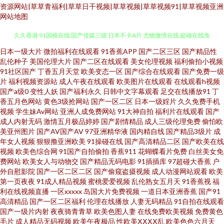
资源网站|草草青福利|草草日干视频|草草视频|草草视频91|草草视频亚洲
网站地图
欧美性爱A片 伊人白虎五月天 伊人肏屄 福利导航亚洲 另类丝袜诱惑 三级三级
日本一级大片
微拍福利在线观看
91香蕉APP
国产二区三区
国产精品性
乱伦种子
美国伦理大片
国产二区在线观看
美女伦理视频
福利偷拍小视频
91社区国产
丁香五月天堂
欧美变态一区
国产综合在线观看
国产免费一级
久久香港 91国模在线 国产传媒三级 日本不卡A片 尤物激情在线 超碰在线免
片
福利视频资源站
成人午夜在线观看
欧美图片在线观看
在线观看h视频
国产a级0
变性人妖
国产福利永久
日韩中文字幕观看
足交在线播放91
丁
费9 久久不射一区 婷婷5月激情网 99热9热9草 国产三级自拍 超碰91第一页
香五月色网站
黄色3级抢网站
国产一区二区
日本一级婬片
久久免费手机
视频
学生妹Av网站
亚洲人成免费网站
91大神自拍
福利片在线观看
国产
成人内射无码
激情五月极品婷婷
国产剧情精品
成人三级伦理免费
偷怕欧
狼友专区 午夜福利姬 久草熟女 午夜剧场超碰 波多野吉衣A片 美女十次啦色
美亚州图片
国产AV国产AV
97亚洲精华液
国内精自线
国产精品3级片
成
年女人视频
狠狠撸亚洲欧美
91操碰在线
国产高清精品二区
国产欧美在线
五月婷婷WW 大香蕉AⅤ 蜜臀91av 日韩精品色色 91九色泉州论坛 国产成人精
视频
欧美色综合网
91国产自拍偷拍
香蕉911
花蝴蝶看片免费
白丝美女免
费网站
欧美女人与动物交
国产精品无码电影
91插插库
97超碰大香蕉
户
外自慰影院
国产一区二区二区
国产偷窥盗摄视频
成人动漫网站观看
欧美
三级专区 91TS人妖另类 国产精品永久免费 欧美在线免费18 伊人大香蕉小说
第一页夜夜
91成人精品视频
蜜桃爱爱视频
乱伦熟女五月天
91香蕉视
福
利在线视频直播
一区xxxxx
岛国大片免费视频
一道日本亚洲香蕉
国产91
草草福利视频导航 青青草原99 亚洲日韩欧美性爱 成人大香蕉电影 欧美色图
高清精品
国产一区二区福利
伦理在线播放
人妻无码精品
91自拍在线观看
国产一级片内射
夜夜骑青青草
欧美色图人妻
在线免费欧美视频
免费黄色
毛片
成人精品无码视频
欧美午夜极品
性欧美ⅩⅩⅩⅩ乱
欧美色色六月天